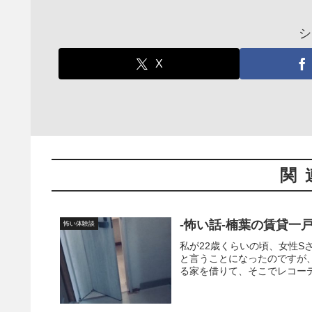
シ
X
関
-怖い話-楠葉の賃貸一
怖い体験談
私が22歳くらいの頃、女性
と言うことになったのですが
る家を借りて、そこでレコーデ