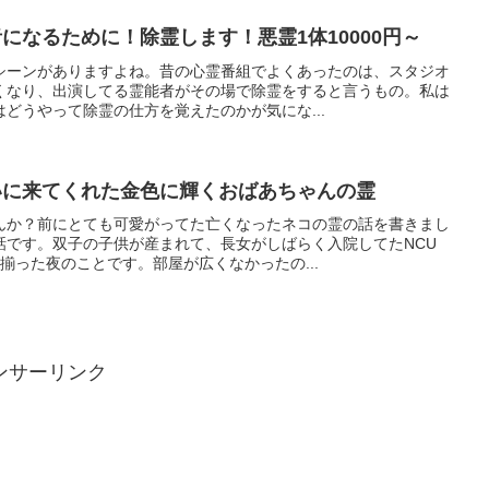
者になるために！除霊します！悪霊1体10000円～
シーンがありますよね。昔の心霊番組でよくあったのは、スタジオ
くなり、出演してる霊能者がその場で除霊をすると言うもの。私は
どうやって除霊の仕方を覚えたのかが気にな...
いに来てくれた金色に輝くおばあちゃんの霊
んか？前にとても可愛がってた亡くなったネコの霊の話を書きまし
話です。双子の子供が産まれて、長女がしばらく入院してたNCU
揃った夜のことです。部屋が広くなかったの...
ンサーリンク