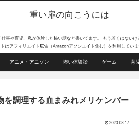
重い扉の向こうには
て仕事や育児、私が体験した怖い話など書いてます。 もう若くはないけ
イトはアフィリエイト広告（Amazonアソシエイト含む）を利用していま
アニメ・アニソン
怖い体験談
ゲーム
育
動物を調理する血まみれメリケンパー
2020.08.17