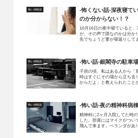
-怖くない話-深夜寝
怖い体験談
のか分からない！？
10月16日の夜中寝ていると
が、その声で誰なのかは分か
先でちょうど妻が寝返りしてま
-怖い話-銀閣寺の駐車
怖い体験談
子供の頃、私はある人から「
時はすぐにその場から立ち去
からだよ」と教えられたことが
-怖い話-夜の精神科病
怖い体験談
精神科に2ヶ月入院してた時
した。部屋にはマイクがつい
飛んで来ます。ベランダがあり