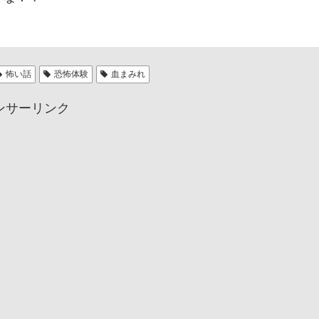
怖い話
恐怖体験
血まみれ
ンサーリンク