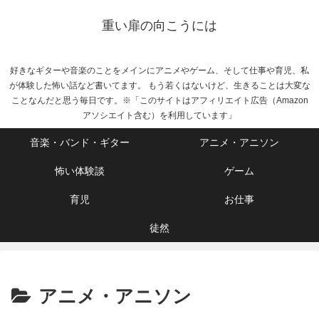
重い扉の向こうには
好きなギターや音楽のことをメインにアニメやゲーム、そして仕事や育児、私
が体験した怖い話など書いてます。 もう若くはないけど、生きることは大変な
ことなんだと思う毎日です。※「このサイトはアフィリエイト広告（Amazon
アソシエイト含む）を利用しています」
音楽・バンド・ギター
アニメ・アニソン
怖い体験談
ゲーム
育児
お仕事
徒然
アニメ・アニソン