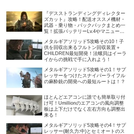
『デスストランディングディレクター
ズカット』攻略！配送オススメ機材・
武器・乗り物・バックパックまとめ一
覧！拡張バッテリーLv.4やマニューバ
ユニットLv.3はどうすれば手に入
メタルギアソリッド5攻略その10！子
る！？
供を回収出来るフルトン回収装置＋
CHILDREN最短開発！法螺貝はイーラ
イからの挑戦で手に入れよう！
メタルギアソリッド5攻略その1！サプ
レッサーをつけたスナイパーライフル
の麻酔銃の開発への最短ルートは！？
ほとんどエアコンに誰でも簡単取り付
け可！Umillionのエアコンの風向調整
板は上下だけでなく左右方向も調整出
来る！
メタルギアソリッド5攻略その4！サプ
レッサー(耐久力:中)とセミオートのス