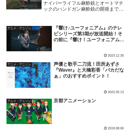
ナイパーライフル麻酔銃とオートマチ
ックのハンドガン麻酔銃の開発までの
最短ルート！
『響け♪ユーフォニアム』のテレ
アニメ・アニソン
ビシリーズ第3期が放送開始！そ
の前に『響け！ユーフォニアム公
式設定集 [大型本] 京都アニメーシ
ョン』で復習！
2023.12.30
声優と歌手二刀流！田所あずさ
アニメ・アニソン
『Waver』と大橋彩香「バカだな
ぁ」のおすすめポイント！
2022.05.13
京都アニメーション
アニメ・アニソン
2019.08.06