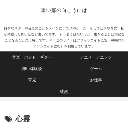
重い扉の向こうには
好きなギターや音楽のことをメインにアニメやゲーム、そして仕事や育児、私
が体験した怖い話など書いてます。 もう若くはないけど、生きることは大変な
ことなんだと思う毎日です。※「このサイトはアフィリエイト広告（Amazon
アソシエイト含む）を利用しています」
音楽・バンド・ギター
アニメ・アニソン
怖い体験談
ゲーム
育児
お仕事
徒然
心霊