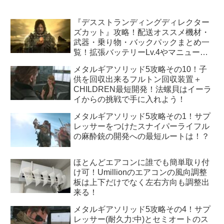
『デスストランディングディレクター
ズカット』攻略！配送オススメ機材・
武器・乗り物・バックパックまとめ一
覧！拡張バッテリーLv.4やマニューバ
ユニットLv.3はどうすれば手に入
メタルギアソリッド5攻略その10！子
る！？
供を回収出来るフルトン回収装置＋
CHILDREN最短開発！法螺貝はイーラ
イからの挑戦で手に入れよう！
メタルギアソリッド5攻略その1！サプ
レッサーをつけたスナイパーライフル
の麻酔銃の開発への最短ルートは！？
ほとんどエアコンに誰でも簡単取り付
け可！Umillionのエアコンの風向調整
板は上下だけでなく左右方向も調整出
来る！
メタルギアソリッド5攻略その4！サプ
レッサー(耐久力:中)とセミオートのス