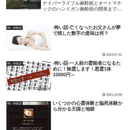
ナイパーライフル麻酔銃とオートマチ
ックのハンドガン麻酔銃の開発までの
最短ルート！
-怖い話-亡くなったお父さんが夢
怖い体験談
で残した数字の意味は何？
2023.07.31
-怖い話-一人前の霊能者になるた
怖い体験談
めに！除霊します！悪霊1体
10000円～
2021.10.08
いくつかの心霊体験と臨死体験か
怖い体験談
ら分かる天国と地獄