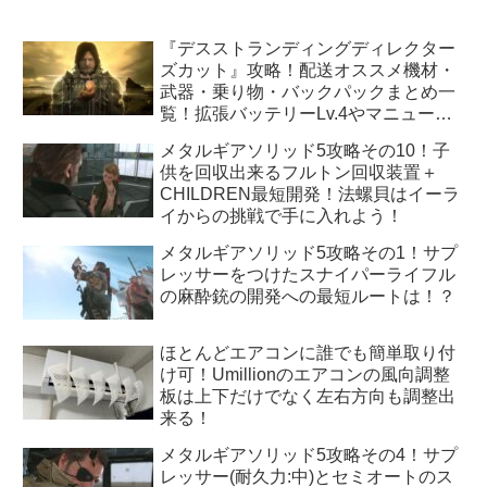
『デスストランディングディレクター
ズカット』攻略！配送オススメ機材・
武器・乗り物・バックパックまとめ一
覧！拡張バッテリーLv.4やマニューバ
ユニットLv.3はどうすれば手に入
メタルギアソリッド5攻略その10！子
る！？
供を回収出来るフルトン回収装置＋
CHILDREN最短開発！法螺貝はイーラ
イからの挑戦で手に入れよう！
メタルギアソリッド5攻略その1！サプ
レッサーをつけたスナイパーライフル
の麻酔銃の開発への最短ルートは！？
ほとんどエアコンに誰でも簡単取り付
け可！Umillionのエアコンの風向調整
板は上下だけでなく左右方向も調整出
来る！
メタルギアソリッド5攻略その4！サプ
レッサー(耐久力:中)とセミオートのス