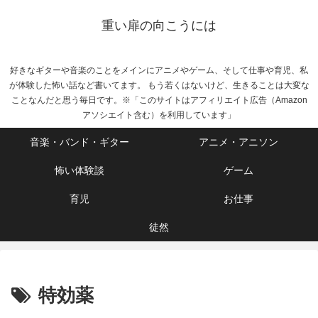
重い扉の向こうには
好きなギターや音楽のことをメインにアニメやゲーム、そして仕事や育児、私
が体験した怖い話など書いてます。 もう若くはないけど、生きることは大変な
ことなんだと思う毎日です。※「このサイトはアフィリエイト広告（Amazon
アソシエイト含む）を利用しています」
音楽・バンド・ギター
アニメ・アニソン
怖い体験談
ゲーム
育児
お仕事
徒然
特効薬