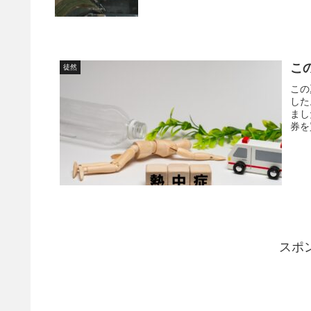
こ
徒然
この
した
まし
券を
スポ