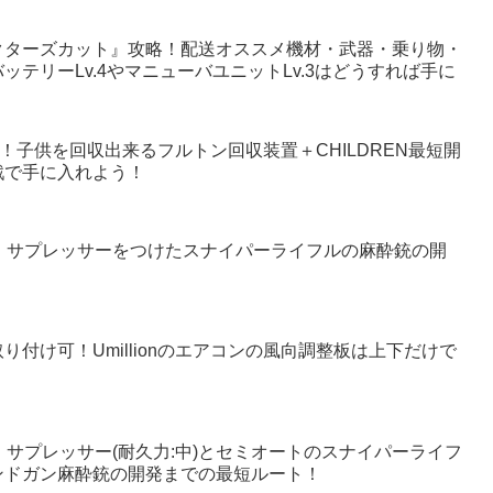
クターズカット』攻略！配送オススメ機材・武器・乗り物・
テリーLv.4やマニューバユニットLv.3はどうすれば手に
！子供を回収出来るフルトン回収装置＋CHILDREN最短開
戦で手に入れよう！
！サプレッサーをつけたスナイパーライフルの麻酔銃の開
付け可！Umillionのエアコンの風向調整板は上下だけで
！サプレッサー(耐久力:中)とセミオートのスナイパーライフ
ンドガン麻酔銃の開発までの最短ルート！