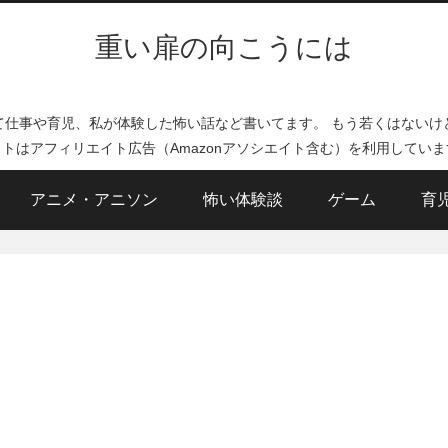
重い扉の向こうには
て仕事や育児、私が体験した怖い話など書いてます。 もう若くはないけ
イトはアフィリエイト広告（Amazonアソシエイト含む）を利用していま
アニメ・アニソン
怖い体験談
ゲーム
育