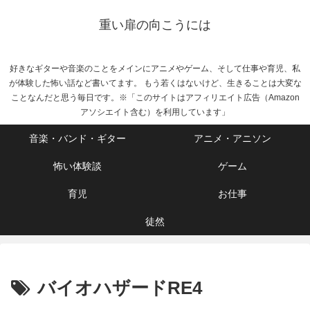
重い扉の向こうには
好きなギターや音楽のことをメインにアニメやゲーム、そして仕事や育児、私
が体験した怖い話など書いてます。 もう若くはないけど、生きることは大変な
ことなんだと思う毎日です。※「このサイトはアフィリエイト広告（Amazon
アソシエイト含む）を利用しています」
音楽・バンド・ギター
アニメ・アニソン
怖い体験談
ゲーム
育児
お仕事
徒然
バイオハザードRE4