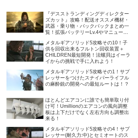
『デスストランディングディレクター
ズカット』攻略！配送オススメ機材・
武器・乗り物・バックパックまとめ一
覧！拡張バッテリーLv.4やマニューバ
ユニットLv.3はどうすれば手に入
メタルギアソリッド5攻略その10！子
る！？
供を回収出来るフルトン回収装置＋
CHILDREN最短開発！法螺貝はイーラ
イからの挑戦で手に入れよう！
メタルギアソリッド5攻略その1！サプ
レッサーをつけたスナイパーライフル
の麻酔銃の開発への最短ルートは！？
ほとんどエアコンに誰でも簡単取り付
け可！Umillionのエアコンの風向調整
板は上下だけでなく左右方向も調整出
来る！
メタルギアソリッド5攻略その4！サプ
レッサー(耐久力:中)とセミオートのス