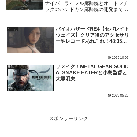
ナイパーライフル麻酔銃とオートマチ
ックのハンドガン麻酔銃の開発までの
最短ルート！
バイオハザードRE4【セパレイト
ゲーム
ウェイズ】クリア後のアクセサリ
ーやレコードあれこれ！48:05ク
リア！
2023.10.02
リメイク！METAL GEAR SOLID
徒然
Δ: SNAKE EATERと小島監督と
大塚明夫
2023.05.25
スポンサーリンク