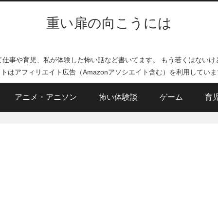
重い扉の向こうには
て仕事や育児、私が体験した怖い話など書いてます。 もう若くはないけ
イトはアフィリエイト広告（Amazonアソシエイト含む）を利用していま
アニメ・アニソン
怖い体験談
ゲーム
育