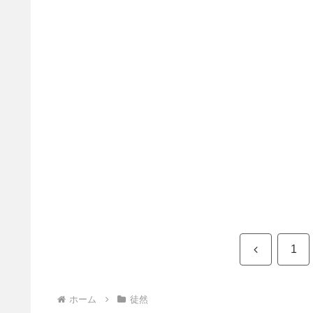
前
1
へ
ホーム
徒然