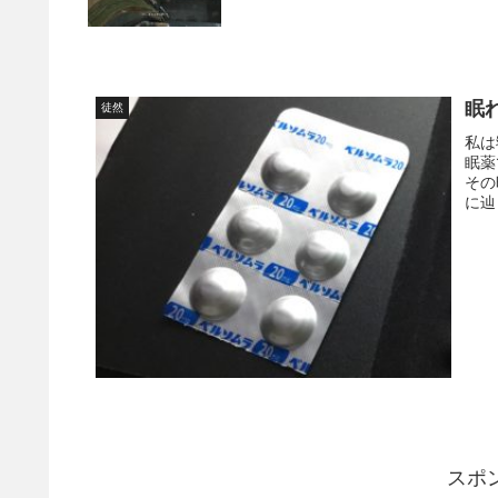
眠
徒然
私は
眠薬
その
に辿
スポ