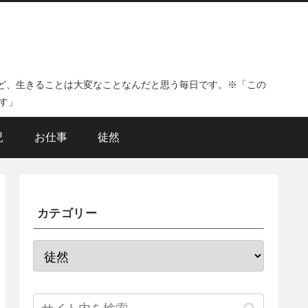
ど、生きることは大変なことなんだと思う毎日です。※「この
す」
児
お仕事
徒然
カテゴリー