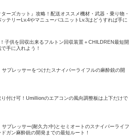
クターズカット』攻略！配送オススメ機材・武器・乗り物・
テリーLv.4やマニューバユニットLv.3はどうすれば手に
！子供を回収出来るフルトン回収装置＋CHILDREN最短開
戦で手に入れよう！
！サプレッサーをつけたスナイパーライフルの麻酔銃の開
付け可！Umillionのエアコンの風向調整板は上下だけで
！サプレッサー(耐久力:中)とセミオートのスナイパーライフ
ンドガン麻酔銃の開発までの最短ルート！