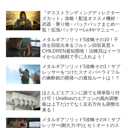
『デスストランディングディレクター
ズカット』攻略！配送オススメ機材・
武器・乗り物・バックパックまとめ一
覧！拡張バッテリーLv.4やマニューバ
ユニットLv.3はどうすれば手に入
メタルギアソリッド5攻略その10！子
る！？
供を回収出来るフルトン回収装置＋
CHILDREN最短開発！法螺貝はイーラ
イからの挑戦で手に入れよう！
メタルギアソリッド5攻略その1！サプ
レッサーをつけたスナイパーライフル
の麻酔銃の開発への最短ルートは！？
ほとんどエアコンに誰でも簡単取り付
け可！Umillionのエアコンの風向調整
板は上下だけでなく左右方向も調整出
来る！
メタルギアソリッド5攻略その4！サプ
レッサー(耐久力:中)とセミオートのス