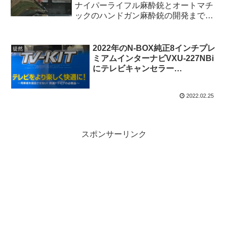
ナイパーライフル麻酔銃とオートマチ
ックのハンドガン麻酔銃の開発までの
最短ルート！
2022年のN-BOX純正8インチプレ
徒然
ミアムインターナビVXU-227NBi
にテレビキャンセラー
DataSystemの「TV-KIT」をオー
トバックスで工賃は？
2022.02.25
スポンサーリンク