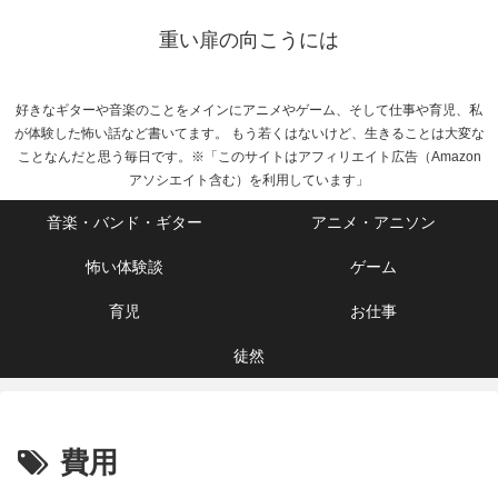
重い扉の向こうには
好きなギターや音楽のことをメインにアニメやゲーム、そして仕事や育児、私
が体験した怖い話など書いてます。 もう若くはないけど、生きることは大変な
ことなんだと思う毎日です。※「このサイトはアフィリエイト広告（Amazon
アソシエイト含む）を利用しています」
音楽・バンド・ギター
アニメ・アニソン
怖い体験談
ゲーム
育児
お仕事
徒然
費用