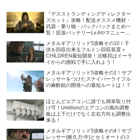
『デスストランディングディレクター
ズカット』攻略！配送オススメ機材・
武器・乗り物・バックパックまとめ一
覧！拡張バッテリーLv.4やマニューバ
ユニットLv.3はどうすれば手に入
メタルギアソリッド5攻略その10！子
る！？
供を回収出来るフルトン回収装置＋
CHILDREN最短開発！法螺貝はイーラ
イからの挑戦で手に入れよう！
メタルギアソリッド5攻略その1！サプ
レッサーをつけたスナイパーライフル
の麻酔銃の開発への最短ルートは！？
ほとんどエアコンに誰でも簡単取り付
け可！Umillionのエアコンの風向調整
板は上下だけでなく左右方向も調整出
来る！
メタルギアソリッド5攻略その4！サプ
レッサー(耐久力:中)とセミオートのス