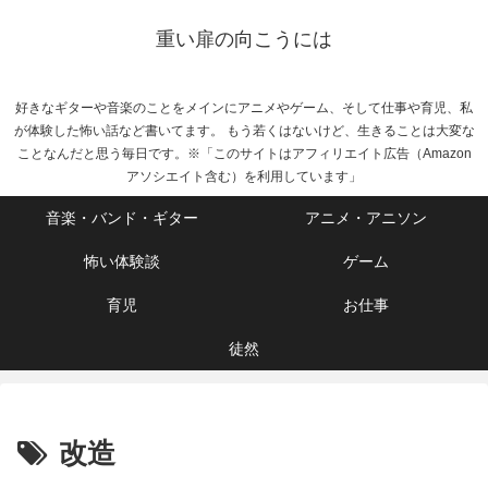
重い扉の向こうには
好きなギターや音楽のことをメインにアニメやゲーム、そして仕事や育児、私
が体験した怖い話など書いてます。 もう若くはないけど、生きることは大変な
ことなんだと思う毎日です。※「このサイトはアフィリエイト広告（Amazon
アソシエイト含む）を利用しています」
音楽・バンド・ギター
アニメ・アニソン
怖い体験談
ゲーム
育児
お仕事
徒然
改造