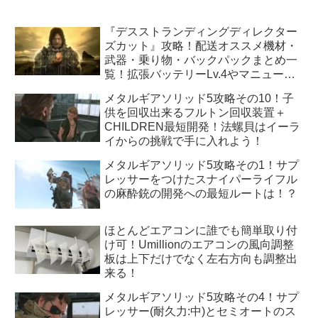
『デスストランディングディレクター
ズカット』攻略！配送オススメ機材・
武器・乗り物・バックパックまとめ一
覧！拡張バッテリーLv.4やマニューバ
ユニットLv.3はどうすれば手に入
メタルギアソリッド5攻略その10！子
る！？
供を回収出来るフルトン回収装置＋
CHILDREN最短開発！法螺貝はイーラ
イからの挑戦で手に入れよう！
メタルギアソリッド5攻略その1！サプ
レッサーをつけたスナイパーライフル
の麻酔銃の開発への最短ルートは！？
ほとんどエアコンに誰でも簡単取り付
け可！Umillionのエアコンの風向調整
板は上下だけでなく左右方向も調整出
来る！
メタルギアソリッド5攻略その4！サプ
レッサー(耐久力:中)とセミオートのス