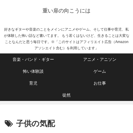
重い扉の向こうには
好きなギターや音楽のことをメインにアニメやゲーム、そして仕事や育児、私
が体験した怖い話など書いてます。 もう若くはないけど、生きることは大変な
ことなんだと思う毎日です。※「このサイトはアフィリエイト広告（Amazon
アソシエイト含む）を利用しています」
音楽・バンド・ギター
アニメ・アニソン
怖い体験談
ゲーム
育児
お仕事
徒然
子供の気配