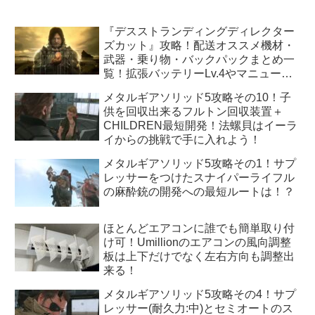
『デスストランディングディレクター
ズカット』攻略！配送オススメ機材・
武器・乗り物・バックパックまとめ一
覧！拡張バッテリーLv.4やマニューバ
ユニットLv.3はどうすれば手に入
メタルギアソリッド5攻略その10！子
る！？
供を回収出来るフルトン回収装置＋
CHILDREN最短開発！法螺貝はイーラ
イからの挑戦で手に入れよう！
メタルギアソリッド5攻略その1！サプ
レッサーをつけたスナイパーライフル
の麻酔銃の開発への最短ルートは！？
ほとんどエアコンに誰でも簡単取り付
け可！Umillionのエアコンの風向調整
板は上下だけでなく左右方向も調整出
来る！
メタルギアソリッド5攻略その4！サプ
レッサー(耐久力:中)とセミオートのス