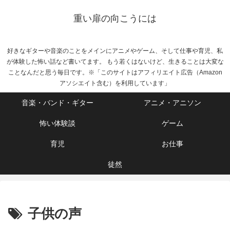
重い扉の向こうには
好きなギターや音楽のことをメインにアニメやゲーム、そして仕事や育児、私
が体験した怖い話など書いてます。 もう若くはないけど、生きることは大変な
ことなんだと思う毎日です。※「このサイトはアフィリエイト広告（Amazon
アソシエイト含む）を利用しています」
音楽・バンド・ギター
アニメ・アニソン
怖い体験談
ゲーム
育児
お仕事
徒然
子供の声