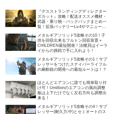
『デスストランディングディレクター
ズカット』攻略！配送オススメ機材・
武器・乗り物・バックパックまとめ一
覧！拡張バッテリーLv.4やマニューバ
ユニットLv.3はどうすれば手に入
メタルギアソリッド5攻略その10！子
る！？
供を回収出来るフルトン回収装置＋
CHILDREN最短開発！法螺貝はイーラ
イからの挑戦で手に入れよう！
メタルギアソリッド5攻略その1！サプ
レッサーをつけたスナイパーライフル
の麻酔銃の開発への最短ルートは！？
ほとんどエアコンに誰でも簡単取り付
け可！Umillionのエアコンの風向調整
板は上下だけでなく左右方向も調整出
来る！
メタルギアソリッド5攻略その4！サプ
レッサー(耐久力:中)とセミオートのス