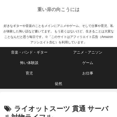
重い扉の向こうには
好きなギターや音楽のことをメインにアニメやゲーム、そして仕事や育児、私
が体験した怖い話など書いてます。 もう若くはないけど、生きることは大変な
ことなんだと思う毎日です。※「このサイトはアフィリエイト広告（Amazon
アソシエイト含む）を利用しています」
音楽・バンド・ギター
アニメ・アニソン
怖い体験談
ゲーム
育児
お仕事
徒然
ライオットスーツ 貫通 サーバ