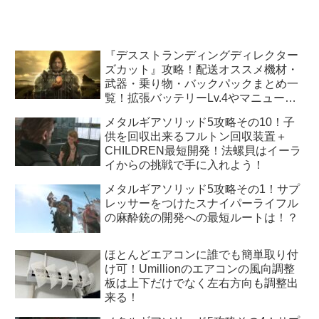
『デスストランディングディレクター
ズカット』攻略！配送オススメ機材・
武器・乗り物・バックパックまとめ一
覧！拡張バッテリーLv.4やマニューバ
ユニットLv.3はどうすれば手に入
メタルギアソリッド5攻略その10！子
る！？
供を回収出来るフルトン回収装置＋
CHILDREN最短開発！法螺貝はイーラ
イからの挑戦で手に入れよう！
メタルギアソリッド5攻略その1！サプ
レッサーをつけたスナイパーライフル
の麻酔銃の開発への最短ルートは！？
ほとんどエアコンに誰でも簡単取り付
け可！Umillionのエアコンの風向調整
板は上下だけでなく左右方向も調整出
来る！