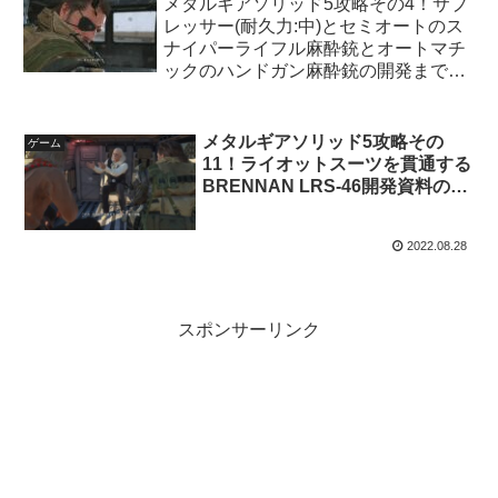
メタルギアソリッド5攻略その4！サプ
レッサー(耐久力:中)とセミオートのス
ナイパーライフル麻酔銃とオートマチ
ックのハンドガン麻酔銃の開発までの
最短ルート！
メタルギアソリッド5攻略その
ゲーム
11！ライオットスーツを貫通する
BRENNAN LRS-46開発資料の最
短ルート！
2022.08.28
スポンサーリンク