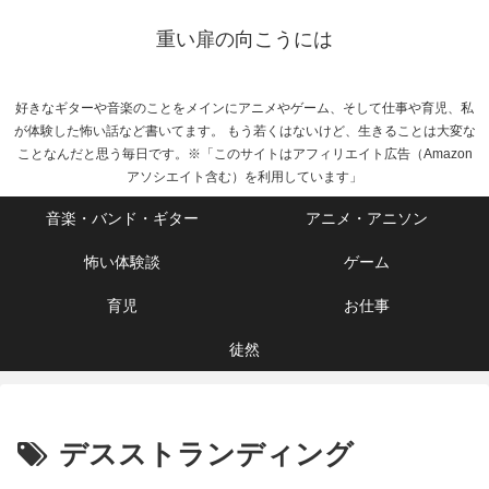
重い扉の向こうには
好きなギターや音楽のことをメインにアニメやゲーム、そして仕事や育児、私
が体験した怖い話など書いてます。 もう若くはないけど、生きることは大変な
ことなんだと思う毎日です。※「このサイトはアフィリエイト広告（Amazon
アソシエイト含む）を利用しています」
音楽・バンド・ギター
アニメ・アニソン
怖い体験談
ゲーム
育児
お仕事
徒然
デスストランディング