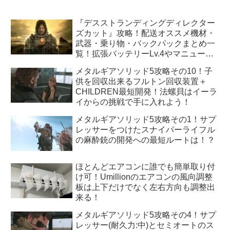
『デスストランディングディレクター
ズカット』攻略！配送オススメ機材・
武器・乗り物・バックパックまとめ一
覧！拡張バッテリーLv.4やマニューバ
ユニットLv.3はどうすれば手に入
メタルギアソリッド5攻略その10！子
る！？
供を回収出来るフルトン回収装置＋
CHILDREN最短開発！法螺貝はイーラ
イからの挑戦で手に入れよう！
メタルギアソリッド5攻略その1！サプ
レッサーをつけたスナイパーライフル
の麻酔銃の開発への最短ルートは！？
ほとんどエアコンに誰でも簡単取り付
け可！Umillionのエアコンの風向調整
板は上下だけでなく左右方向も調整出
来る！
メタルギアソリッド5攻略その4！サプ
レッサー(耐久力:中)とセミオートのス