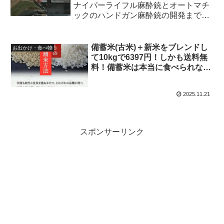
ナイパーライフル麻酔銃とオートマチ
ックのハンドガン麻酔銃の開発までの
最短ルート！
備蓄米(古米)＋新米をブレンドし
お出かけ・食べ物
て10kgで6397円！しかも送料無
料！備蓄米は本当に食べられない
位美味しくないの？
2025.11.21
スポンサーリンク