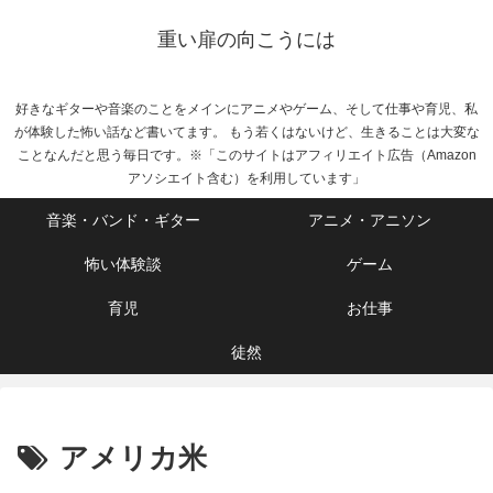
重い扉の向こうには
好きなギターや音楽のことをメインにアニメやゲーム、そして仕事や育児、私
が体験した怖い話など書いてます。 もう若くはないけど、生きることは大変な
ことなんだと思う毎日です。※「このサイトはアフィリエイト広告（Amazon
アソシエイト含む）を利用しています」
音楽・バンド・ギター
アニメ・アニソン
怖い体験談
ゲーム
育児
お仕事
徒然
アメリカ米