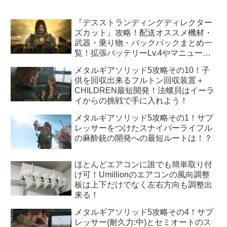
『デスストランディングディレクター
ズカット』攻略！配送オススメ機材・
武器・乗り物・バックパックまとめ一
覧！拡張バッテリーLv.4やマニューバ
ユニットLv.3はどうすれば手に入
メタルギアソリッド5攻略その10！子
る！？
供を回収出来るフルトン回収装置＋
CHILDREN最短開発！法螺貝はイーラ
イからの挑戦で手に入れよう！
メタルギアソリッド5攻略その1！サプ
レッサーをつけたスナイパーライフル
の麻酔銃の開発への最短ルートは！？
ほとんどエアコンに誰でも簡単取り付
け可！Umillionのエアコンの風向調整
板は上下だけでなく左右方向も調整出
来る！
メタルギアソリッド5攻略その4！サプ
レッサー(耐久力:中)とセミオートのス