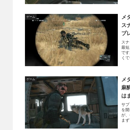
メ
ゲーム
スナ
プ
スナ
最短
です
くて
メ
ゲーム
麻酔
は
サプ
を開
が、
まず