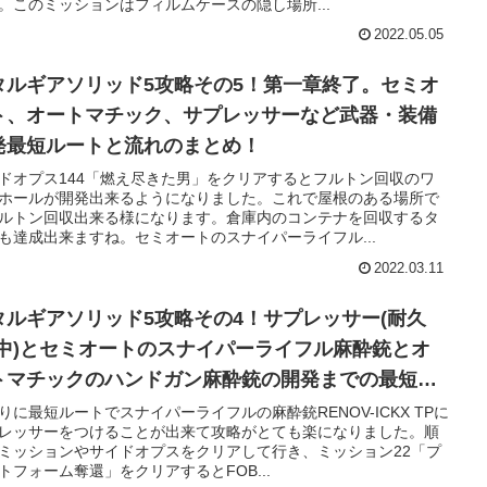
。このミッションはフィルムケースの隠し場所...
2022.05.05
タルギアソリッド5攻略その5！第一章終了。セミオ
ト、オートマチック、サプレッサーなど武器・装備
発最短ルートと流れのまとめ！
ドオプス144「燃え尽きた男」をクリアするとフルトン回収のワ
ホールが開発出来るようになりました。これで屋根のある場所で
ルトン回収出来る様になります。倉庫内のコンテナを回収するタ
も達成出来ますね。セミオートのスナイパーライフル...
2022.03.11
タルギアソリッド5攻略その4！サプレッサー(耐久
:中)とセミオートのスナイパーライフル麻酔銃とオ
トマチックのハンドガン麻酔銃の開発までの最短ル
ト！
りに最短ルートでスナイパーライフルの麻酔銃RENOV-ICKX TPに
レッサーをつけることが出来て攻略がとても楽になりました。順
ミッションやサイドオプスをクリアして行き、ミッション22「プ
トフォーム奪還」をクリアするとFOB...