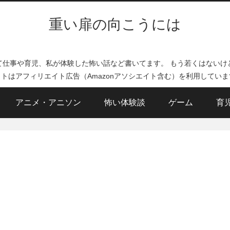
重い扉の向こうには
て仕事や育児、私が体験した怖い話など書いてます。 もう若くはないけ
イトはアフィリエイト広告（Amazonアソシエイト含む）を利用していま
アニメ・アニソン
怖い体験談
ゲーム
育