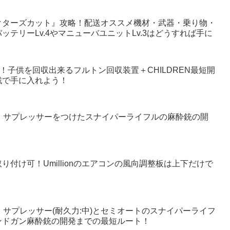
クターズカット』攻略！配送オススメ機材・武器・乗り物・
テリーLv.4やマニューバユニットLv.3はどうすれば手に
！子供を回収出来るフルトン回収装置＋CHILDREN最短開
戦で手に入れよう！
！サプレッサーをつけたスナイパーライフルの麻酔銃の開
付け可！Umillionのエアコンの風向調整板は上下だけで
！サプレッサー(耐久力:中)とセミオートのスナイパーライフ
ンドガン麻酔銃の開発までの最短ルート！