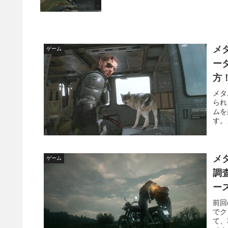
メ
ゲーム
ー
方
メタ
られ
ムを
す。
メタ
ゲーム
調
ー
前回
でク
て、