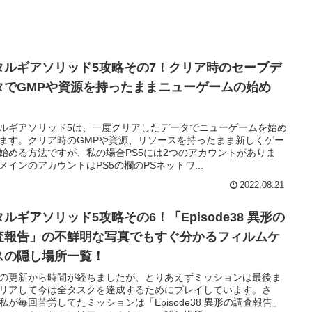
タルギアソリッド5攻略その7！クリア時のセーブデ
タでGMPや資源を持ったままニューゲームの始め
！
ルギアソリッド5は、一度クリアしたデータでニューゲームを始め
ます。クリア時のGMPや資源、リソースを持ったまま新しくゲー
始める方法ですが、私の場合PS5には2つのアカウントがありま
メインのアカウントはPS5の欄のPSネットワ...
2022.08.21
ルギアソリッド5攻略その6！「Episode38 異形の
査報告」の不鮮明な写真でもすぐ分かるフィルムケ
スの隠し場所一覧！
の更新から時間が経ちましたが、とりあえずミッションは最後ま
リアして今は全タスクを達成するためにプレイしています。さ
私が毎回苦労してたミッションは「Episode38 異形の調査報告」