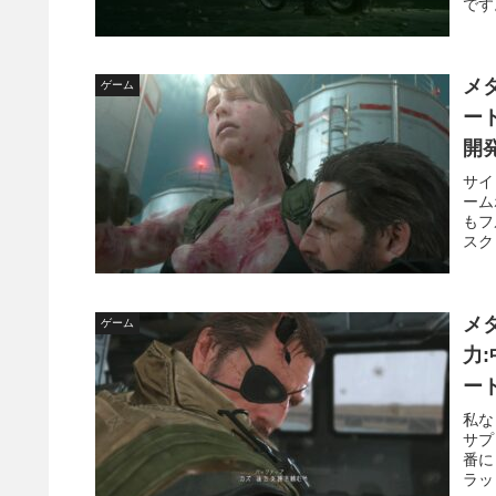
です
メ
ゲーム
ー
開
サイ
ーム
もフ
スク
メ
ゲーム
力
ー
ー
私な
サプ
番に
ラッ