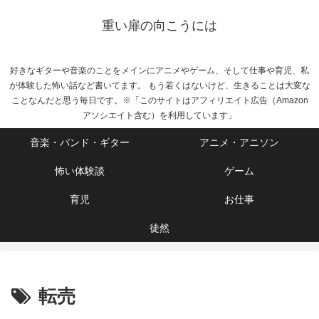
重い扉の向こうには
好きなギターや音楽のことをメインにアニメやゲーム、そして仕事や育児、私
が体験した怖い話など書いてます。 もう若くはないけど、生きることは大変な
ことなんだと思う毎日です。※「このサイトはアフィリエイト広告（Amazon
アソシエイト含む）を利用しています」
音楽・バンド・ギター
アニメ・アニソン
怖い体験談
ゲーム
育児
お仕事
徒然
転売