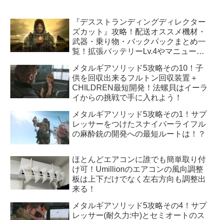
『デスストランディングディレクター
ズカット』攻略！配送オススメ機材・
武器・乗り物・バックパックまとめ一
覧！拡張バッテリーLv.4やマニューバ
ユニットLv.3はどうすれば手に入
メタルギアソリッド5攻略その10！子
る！？
供を回収出来るフルトン回収装置＋
CHILDREN最短開発！法螺貝はイーラ
イからの挑戦で手に入れよう！
メタルギアソリッド5攻略その1！サプ
レッサーをつけたスナイパーライフル
の麻酔銃の開発への最短ルートは！？
ほとんどエアコンに誰でも簡単取り付
け可！Umillionのエアコンの風向調整
板は上下だけでなく左右方向も調整出
来る！
メタルギアソリッド5攻略その4！サプ
レッサー(耐久力:中)とセミオートのス